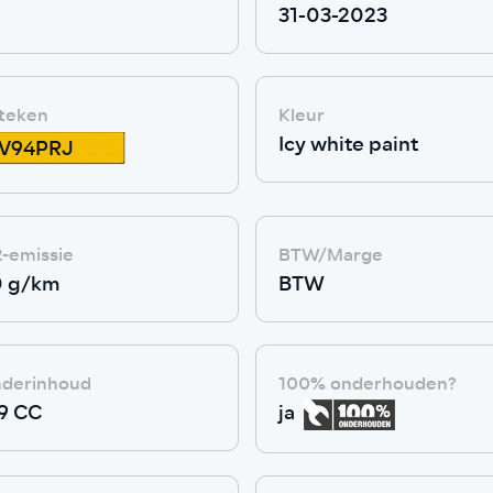
31-03-2023
teken
Kleur
Icy white paint
V94PRJ
-emissie
BTW/Marge
0 g/km
BTW
inderinhoud
100% onderhouden?
9 CC
ja