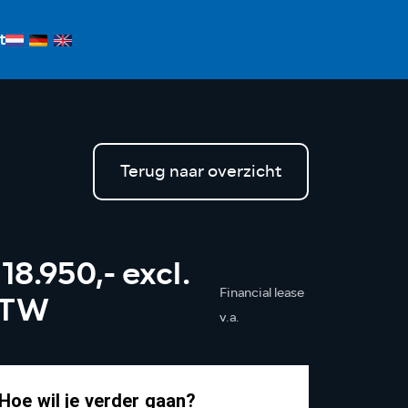
t
Terug naar overzicht
 18.950,- excl.
Financial lease
BTW
v.a.