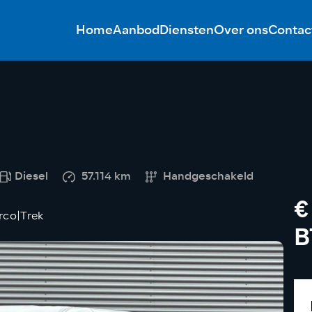
Home
Aanbod
Diensten
Over ons
Contac
Diesel
57.114 km
Handgeschakeld
€
rco|Trek