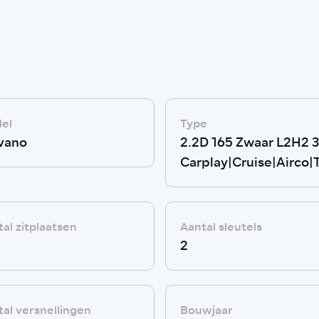
el
Type
vano
2.2D 165 Zwaar L2H2 3
Carplay|Cruise|Airco|
al zitplaatsen
Aantal sleutels
2
al versnellingen
Bouwjaar