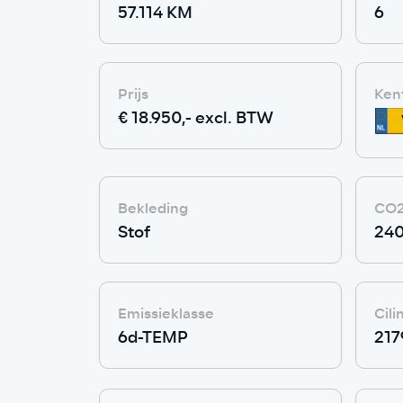
57.114 KM
6
Prijs
Ken
€ 18.950,- excl. BTW
Bekleding
CO2
Stof
24
Emissieklasse
Cil
6d-TEMP
217