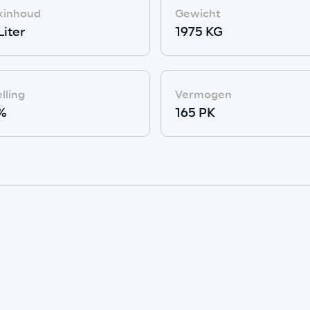
kinhoud
Gewicht
Liter
1975 KG
elling
Vermogen
%
165 PK