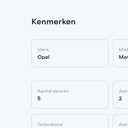
Kenmerken
Merk
Mod
Opel
Mo
Aantal deuren
Aant
5
2
Tellerstand
Aant