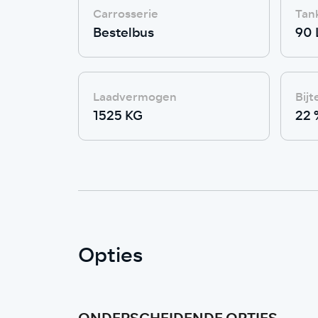
Carrosserie
Tan
Bestelbus
90 
Laadvermogen
Bijt
1525 KG
22 
Opties