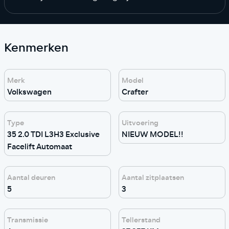
Kenmerken
Merk
Model
Volkswagen
Crafter
Type
Uitvoering
35 2.0 TDI L3H3 Exclusive
NIEUW MODEL!!
Facelift Automaat
Aantal deuren
Aantal zitplaatsen
5
3
Transmissie
Tellerstand