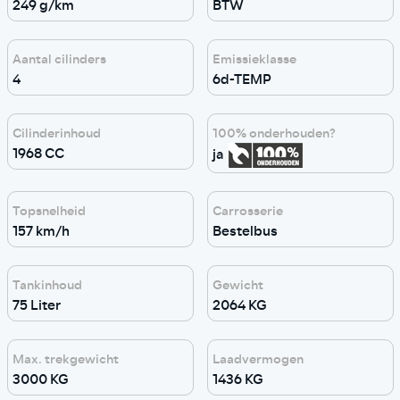
249 g/km
BTW
Aantal cilinders
Emissieklasse
4
6d-TEMP
Cilinderinhoud
100% onderhouden?
1968 CC
ja
Topsnelheid
Carrosserie
157 km/h
Bestelbus
Tankinhoud
Gewicht
75 Liter
2064 KG
Max. trekgewicht
Laadvermogen
3000 KG
1436 KG