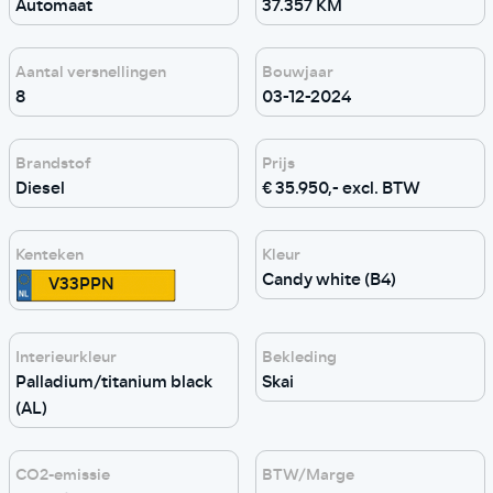
Automaat
37.357 KM
Aantal versnellingen
Bouwjaar
8
03-12-2024
Brandstof
Prijs
Diesel
€ 35.950,- excl. BTW
Kenteken
Kleur
Candy white (B4)
V33PPN
Interieurkleur
Bekleding
Palladium/titanium black
Skai
(AL)
CO2-emissie
BTW/Marge