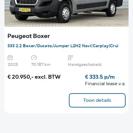
Peugeot Boxer
333 2.2 Boxer/Ducato/Jumper L2H2 Navi|Carplay|Crui
2023
70.187 km
Handgeschakeld
€ 20.950,-
excl. BTW
€ 333.5 p/m
Financial lease v.a.
Toon details